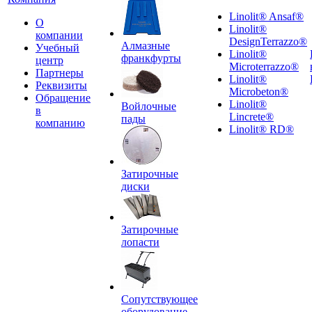
Linolit® Ansaf®
О
Linolit®
компании
DesignTerrazzo®
Алмазные
Учебный
Linolit®
франкфурты
центр
Microterrazzo®
Партнеры
Linolit®
Реквизиты
Microbeton®
Обращение
Linolit®
Войлочные
в
Lincrete®
пады
компанию
Linolit® RD®
Затирочные
диски
Затирочные
лопасти
Сопутствующее
оборудование