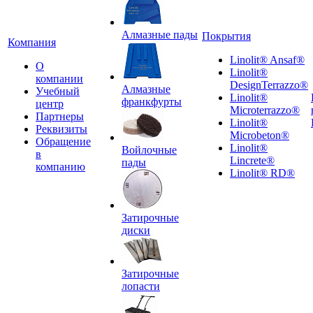
Алмазные пады
Покрытия
Компания
Linolit® Ansaf®
О
Linolit®
компании
DesignTerrazzo®
Алмазные
Учебный
Linolit®
франкфурты
центр
Microterrazzo®
Партнеры
Linolit®
Реквизиты
Microbeton®
Обращение
Linolit®
Войлочные
в
Lincrete®
пады
компанию
Linolit® RD®
Затирочные
диски
Затирочные
лопасти