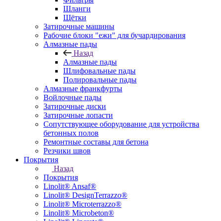
Шланги
Щётки
Затирочные машины
Рабочие блоки "ежи" для бучардирования
Алмазные пады
Назад
Алмазные пады
Шлифовальные пады
Полировальные пады
Алмазные франкфурты
Войлочные пады
Затирочные диски
Затирочные лопасти
Сопутствующее оборудование для устройства
бетонных полов
Ремонтные составы для бетона
Резчики швов
Покрытия
Назад
Покрытия
Linolit® Ansaf®
Linolit® DesignTerrazzo®
Linolit® Microterrazzo®
Linolit® Microbeton®