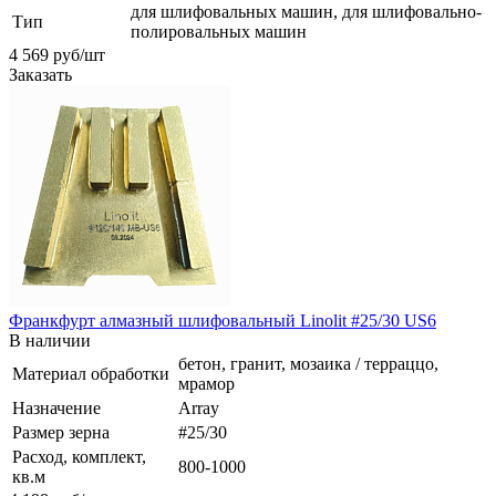
для шлифовальных машин, для шлифовально-
Тип
полировальных машин
4 569
руб
/шт
Заказать
Франкфурт алмазный шлифовальный Linolit #25/30 US6
В наличии
бетон, гранит, мозаика / терраццо,
Материал обработки
мрамор
Назначение
Array
Размер зерна
#25/30
Расход, комплект,
800-1000
кв.м