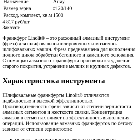
Назначение
Array
Размер зерна
#120/140
Расход, комплект, кв.м
1500
4 817
руб
/шт
Заказать
Франкфурт Linolit® – это расходный алмазный инструмент
(фреза) для шлифовально-полировочных и мозаично-
шлифовальных машин. Фреза предназначена для выполнения
полного цикла обработки бетонного и каменного основания.
С помощью алмазного франкфурта производится удаление
старого покрытия, устранение мелких и крупных дефектов.
Характеристика инструмента
Шлифовальные франкфурты Linolit® отличаются
надёжностью и высокой эффективностью.
Производительность фрезы зависит от степени зернистости
алмазных сегментов и жесткости связки. Концентрация
алмазов в сегментах влияет на эффективность выполнения
операций. Использование алмазных франкфуртов по бетону
зависит от степени зернистости:
мелкая – для придания гладкости и полировки;