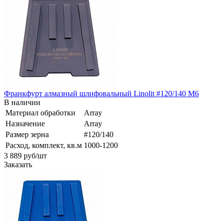
Франкфурт алмазный шлифовальный Linolit #120/140 М6
В наличии
Материал обработки
Array
Назначение
Array
Размер зерна
#120/140
Расход, комплект, кв.м
1000-1200
3 889
руб
/шт
Заказать