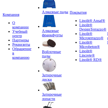
Алмазные пады
Покрытия
Компания
Linolit® Ansaf®
О
Linolit®
компании
DesignTerrazzo®
Алмазные
Учебный
Linolit®
франкфурты
центр
Microterrazzo®
Партнеры
Linolit®
Реквизиты
Microbeton®
Обращение
Linolit®
Войлочные
в
Lincrete®
пады
компанию
Linolit® RD®
Затирочные
диски
Затирочные
лопасти