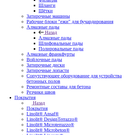
Шланги
Щётки
Затирочные машины
Рабочие блоки "ежи" для бучардирования
Алмазные пады
Назад
Алмазные пады
Шлифовальные пады
Полировальные пады
Алмазные франкфурты
Войлочные пады
Затирочные диски
Затирочные лопасти
Сопутствующее оборудование для устройства
бетонных полов
Ремонтные составы для бетона
Резчики швов
Покрытия
Назад
Покрытия
Linolit® Ansaf®
Linolit® DesignTerrazzo®
Linolit® Microterrazzo®
Linolit® Microbeton®