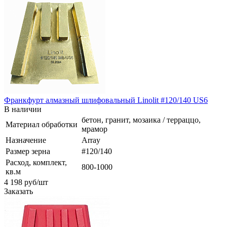
Франкфурт алмазный шлифовальный Linolit #120/140 US6
В наличии
бетон, гранит, мозаика / терраццо,
Материал обработки
мрамор
Назначение
Array
Размер зерна
#120/140
Расход, комплект,
800-1000
кв.м
4 198
руб
/шт
Заказать