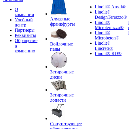
Linolit® Ansaf®
О
Linolit®
компании
DesignTerrazzo®
Алмазные
Учебный
Linolit®
франкфурты
центр
Microterrazzo®
Партнеры
Linolit®
Реквизиты
Microbeton®
Обращение
Linolit®
Войлочные
в
Lincrete®
пады
компанию
Linolit® RD®
Затирочные
диски
Затирочные
лопасти
Сопутствующее
оборудование