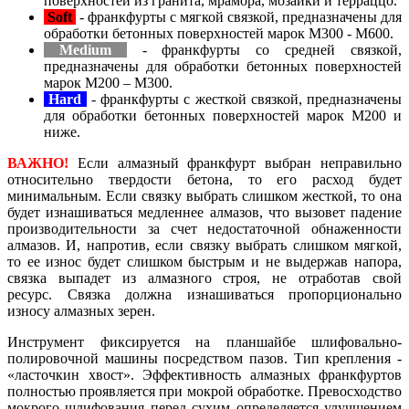
поверхностей из гранита, мрамора, мозаики и терраццо.
Soft
- франкфурты с мягкой связкой, предназначены для
обработки бетонных поверхностей марок М300 - М600.
Medium
- франкфурты со средней связкой,
предназначены для обработки бетонных поверхностей
марок М200 – М300.
Hard
- франкфурты с жесткой связкой, предназначены
для обработки бетонных поверхностей марок М200 и
ниже.
ВАЖНО!
Если алмазный франкфурт выбран неправильно
относительно твердости бетона, то его расход будет
минимальным. Если связку выбрать слишком жесткой, то она
будет изнашиваться медленнее алмазов, что вызовет падение
производительности за счет недостаточной обнаженности
алмазов. И, напротив, если связку выбрать слишком мягкой,
то ее износ будет слишком быстрым и не выдержав напора,
связка выпадет из алмазного строя, не отработав свой
ресурс. Связка должна изнашиваться пропорционально
износу алмазных зерен.
Инструмент фиксируется на планшайбе шлифовально-
полировочной машины посредством пазов. Тип крепления -
«ласточкин хвост». Эффективность алмазных франкфуртов
полностью проявляется при мокрой обработке. Превосходство
мокрого шлифования перед сухим определяется улучшением