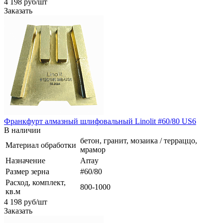
4 198
руб
/шт
Заказать
Франкфурт алмазный шлифовальный Linolit #60/80 US6
В наличии
бетон, гранит, мозаика / терраццо,
Материал обработки
мрамор
Назначение
Array
Размер зерна
#60/80
Расход, комплект,
800-1000
кв.м
4 198
руб
/шт
Заказать