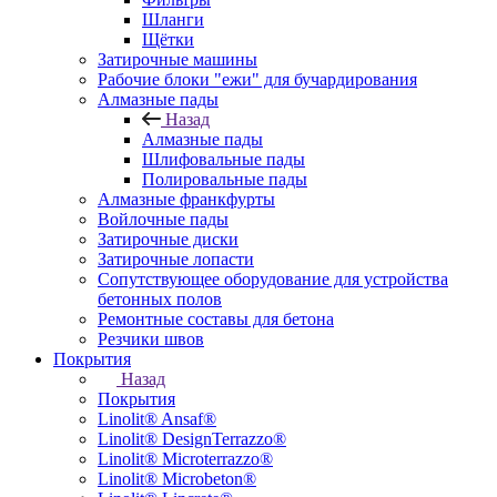
Шланги
Щётки
Затирочные машины
Рабочие блоки "ежи" для бучардирования
Алмазные пады
Назад
Алмазные пады
Шлифовальные пады
Полировальные пады
Алмазные франкфурты
Войлочные пады
Затирочные диски
Затирочные лопасти
Сопутствующее оборудование для устройства
бетонных полов
Ремонтные составы для бетона
Резчики швов
Покрытия
Назад
Покрытия
Linolit® Ansaf®
Linolit® DesignTerrazzo®
Linolit® Microterrazzo®
Linolit® Microbeton®