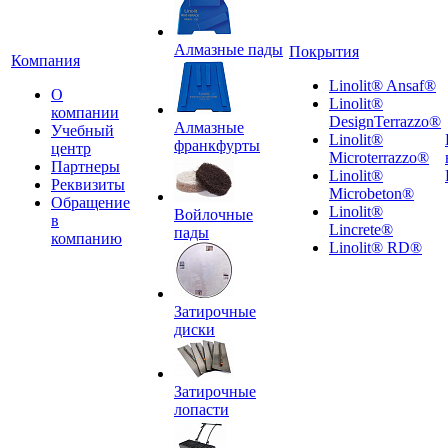
Алмазные пады
Покрытия
Компания
Linolit® Ansaf®
О
Linolit®
компании
DesignTerrazzo®
Алмазные
Учебный
Linolit®
франкфурты
центр
Microterrazzo®
Партнеры
Linolit®
Реквизиты
Microbeton®
Обращение
Linolit®
Войлочные
в
Lincrete®
пады
компанию
Linolit® RD®
Затирочные
диски
Затирочные
лопасти