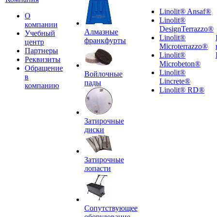
Linolit® Ansaf®
О
Linolit®
компании
DesignTerrazzo®
Алмазные
Учебный
Linolit®
франкфурты
центр
Microterrazzo®
Партнеры
Linolit®
Реквизиты
Microbeton®
Обращение
Linolit®
Войлочные
в
Lincrete®
пады
компанию
Linolit® RD®
Затирочные
диски
Затирочные
лопасти
Сопутствующее
оборудование