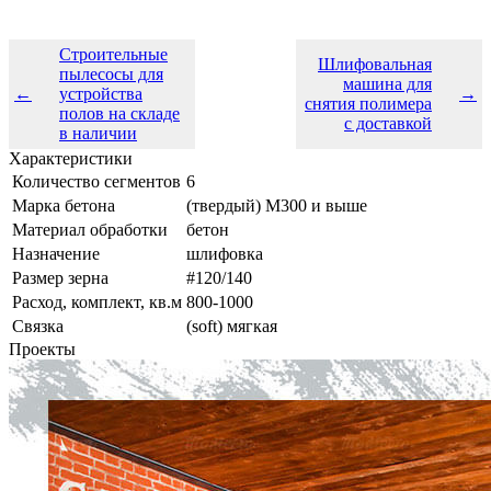
Строительные
Шлифовальная
пылесосы для
машина для
←
устройства
→
снятия полимера
полов на складе
с доставкой
в наличии
Характеристики
Количество сегментов
6
Марка бетона
(твердый) М300 и выше
Материал обработки
бетон
Назначение
шлифовка
Размер зерна
#120/140
Расход, комплект, кв.м
800-1000
Связка
(soft) мягкая
Проекты