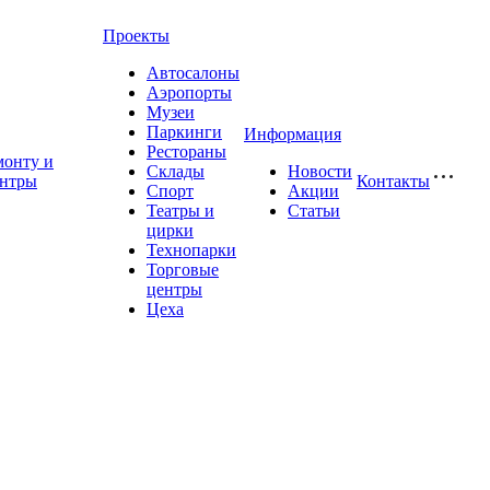
Проекты
Автосалоны
Аэропорты
Музеи
Паркинги
Информация
Рестораны
монту и
Склады
Новости
ентры
Контакты
Спорт
Акции
Театры и
Статьи
цирки
Технопарки
Торговые
центры
Цеха