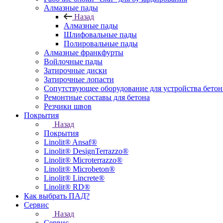
Алмазные пады
Назад
Алмазные пады
Шлифовальные пады
Полировальные пады
Алмазные франкфурты
Войлочные пады
Затирочные диски
Затирочные лопасти
Сопутствующее оборудование для устройства бето
Ремонтные составы для бетона
Резчики швов
Покрытия
Назад
Покрытия
Linolit® Ansaf®
Linolit® DesignTerrazzo®
Linolit® Microterrazzo®
Linolit® Microbeton®
Linolit® Lincrete®
Linolit® RD®
Как выбрать ПАД?
Сервис
Назад
Сервис