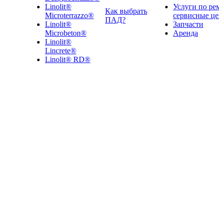
Linolit®
Услуги по ре
Как выбрать
Microterrazzo®
сервисные ц
ПАД?
Linolit®
Запчасти
Microbeton®
Аренда
Linolit®
Lincrete®
Linolit® RD®