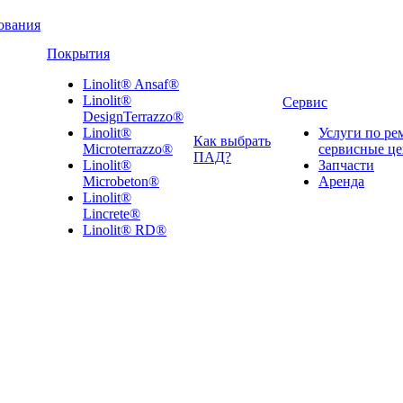
ования
Покрытия
Linolit® Ansaf®
Linolit®
Сервис
DesignTerrazzo®
Linolit®
Услуги по ре
Как выбрать
Microterrazzo®
сервисные ц
ПАД?
Linolit®
Запчасти
Microbeton®
Аренда
Linolit®
Lincrete®
Linolit® RD®