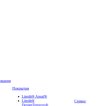
ования
Покрытия
Linolit® Ansaf®
Linolit®
Сервис
DesignTerrazzo®