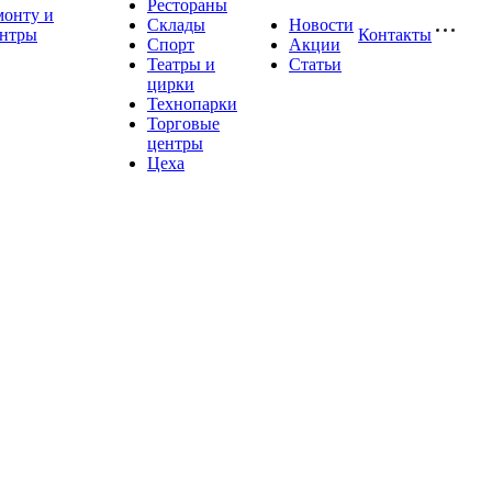
Рестораны
монту и
Склады
Новости
ентры
Контакты
Спорт
Акции
Театры и
Статьи
цирки
Технопарки
Торговые
центры
Цеха