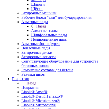
Шланги
Щётки
Затирочные машины
Рабочие блоки "ежи" для бучардирования
Алмазные пады
Назад
Алмазные пады
Шлифовальные пады
Полировальные пады
Алмазные франкфурты
Войлочные пады
Затирочные диски
Затирочные лопасти
Сопутствующее оборудование для устройства
бетонных полов
Ремонтные составы для бетона
Резчики швов
Покрытия
Назад
Покрытия
Linolit® Ansaf®
Linolit® DesignTerrazzo®
Linolit® Microterrazzo®
Linolit® Microbeton®