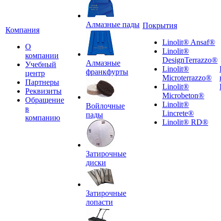
Алмазные пады
Покрытия
Компания
Linolit® Ansaf®
О
Linolit®
компании
DesignTerrazzo®
Алмазные
Учебный
Linolit®
франкфурты
центр
Microterrazzo®
Партнеры
Linolit®
Реквизиты
Microbeton®
Обращение
Linolit®
Войлочные
в
Lincrete®
пады
компанию
Linolit® RD®
Затирочные
диски
Затирочные
лопасти