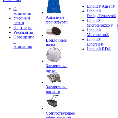
Linolit® Ansaf®
О
Linolit®
компании
DesignTerrazzo®
Алмазные
Учебный
Linolit®
франкфурты
центр
Microterrazzo®
Партнеры
Linolit®
Реквизиты
Microbeton®
Обращение
Linolit®
Войлочные
в
Lincrete®
пады
компанию
Linolit® RD®
Затирочные
диски
Затирочные
лопасти
Сопутствующее
оборудование