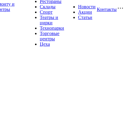
Рестораны
монту и
Склады
Новости
ентры
Контакты
Спорт
Акции
Театры и
Статьи
цирки
Технопарки
Торговые
центры
Цеха