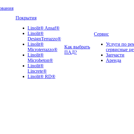
ования
Покрытия
Linolit® Ansaf®
Linolit®
Сервис
DesignTerrazzo®
Linolit®
Услуги по ре
Как выбрать
Microterrazzo®
сервисные ц
ПАД?
Linolit®
Запчасти
Microbeton®
Аренда
Linolit®
Lincrete®
Linolit® RD®