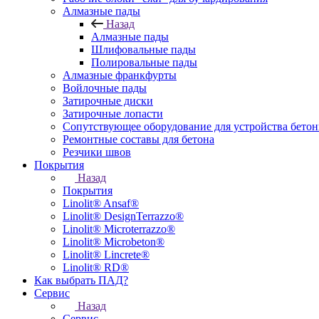
Алмазные пады
Назад
Алмазные пады
Шлифовальные пады
Полировальные пады
Алмазные франкфурты
Войлочные пады
Затирочные диски
Затирочные лопасти
Сопутствующее оборудование для устройства бето
Ремонтные составы для бетона
Резчики швов
Покрытия
Назад
Покрытия
Linolit® Ansaf®
Linolit® DesignTerrazzo®
Linolit® Microterrazzo®
Linolit® Microbeton®
Linolit® Lincrete®
Linolit® RD®
Как выбрать ПАД?
Сервис
Назад
Сервис