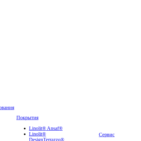
ования
Покрытия
Linolit® Ansaf®
Linolit®
Сервис
DesignTerrazzo®