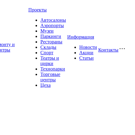
Проекты
Автосалоны
Аэропорты
Музеи
Паркинги
Информация
Рестораны
монту и
Склады
Новости
ентры
Контакты
Спорт
Акции
Театры и
Статьи
цирки
Технопарки
Торговые
центры
Цеха