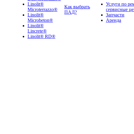
Linolit®
Услуги по ре
Как выбрать
Microterrazzo®
сервисные ц
ПАД?
Linolit®
Запчасти
Microbeton®
Аренда
Linolit®
Lincrete®
Linolit® RD®