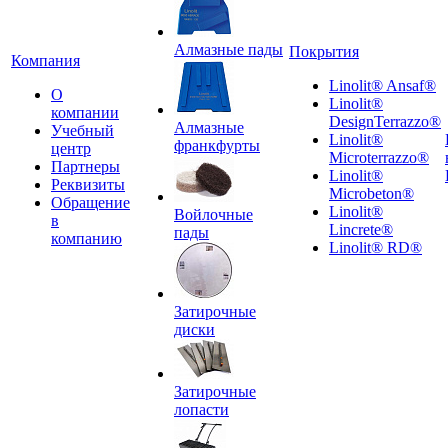
Алмазные пады
Покрытия
Компания
Linolit® Ansaf®
О
Linolit®
компании
DesignTerrazzo®
Алмазные
Учебный
Linolit®
франкфурты
центр
Microterrazzo®
Партнеры
Linolit®
Реквизиты
Microbeton®
Обращение
Linolit®
Войлочные
в
Lincrete®
пады
компанию
Linolit® RD®
Затирочные
диски
Затирочные
лопасти