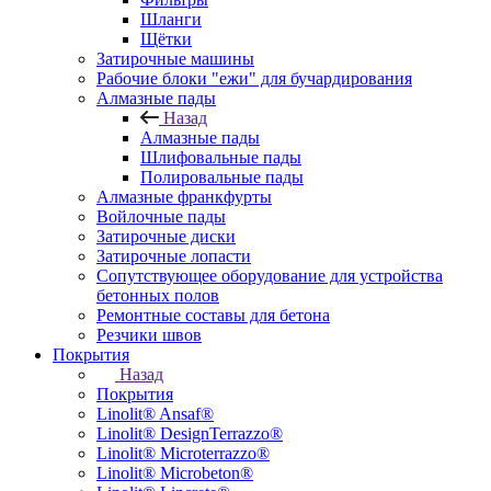
Шланги
Щётки
Затирочные машины
Рабочие блоки "ежи" для бучардирования
Алмазные пады
Назад
Алмазные пады
Шлифовальные пады
Полировальные пады
Алмазные франкфурты
Войлочные пады
Затирочные диски
Затирочные лопасти
Сопутствующее оборудование для устройства
бетонных полов
Ремонтные составы для бетона
Резчики швов
Покрытия
Назад
Покрытия
Linolit® Ansaf®
Linolit® DesignTerrazzo®
Linolit® Microterrazzo®
Linolit® Microbeton®