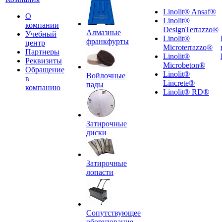
Linolit® Ansaf®
О
Linolit®
компании
DesignTerrazzo®
Алмазные
Учебный
Linolit®
франкфурты
центр
Microterrazzo®
Партнеры
Linolit®
Реквизиты
Microbeton®
Обращение
Linolit®
Войлочные
в
Lincrete®
пады
компанию
Linolit® RD®
Затирочные
диски
Затирочные
лопасти
Сопутствующее
оборудование