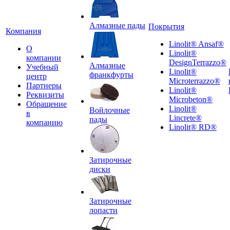
Алмазные пады
Покрытия
Компания
Linolit® Ansaf®
О
Linolit®
компании
DesignTerrazzo®
Алмазные
Учебный
Linolit®
франкфурты
центр
Microterrazzo®
Партнеры
Linolit®
Реквизиты
Microbeton®
Обращение
Linolit®
Войлочные
в
Lincrete®
пады
компанию
Linolit® RD®
Затирочные
диски
Затирочные
лопасти