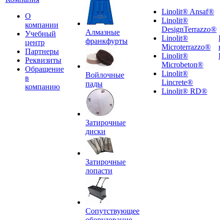
Linolit® Ansaf®
О
Linolit®
компании
DesignTerrazzo®
Алмазные
Учебный
Linolit®
франкфурты
центр
Microterrazzo®
Партнеры
Linolit®
Реквизиты
Microbeton®
Обращение
Linolit®
Войлочные
в
Lincrete®
пады
компанию
Linolit® RD®
Затирочные
диски
Затирочные
лопасти
Сопутствующее
оборудование