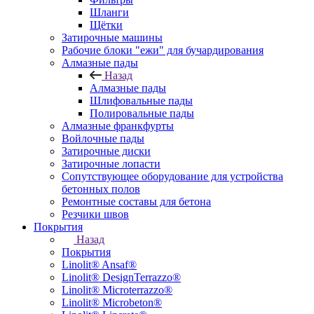
Шланги
Щётки
Затирочные машины
Рабочие блоки "ежи" для бучардирования
Алмазные пады
Назад
Алмазные пады
Шлифовальные пады
Полировальные пады
Алмазные франкфурты
Войлочные пады
Затирочные диски
Затирочные лопасти
Сопутствующее оборудование для устройства
бетонных полов
Ремонтные составы для бетона
Резчики швов
Покрытия
Назад
Покрытия
Linolit® Ansaf®
Linolit® DesignTerrazzo®
Linolit® Microterrazzo®
Linolit® Microbeton®